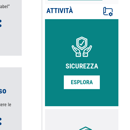
Label”
ATTIVITÀ
SICUREZZA
ESPLORA
sso
cere le