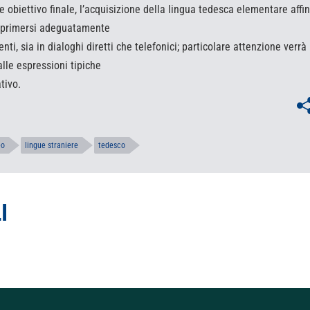
e obiettivo finale, l’acquisizione della lingua tedesca elementare affin
sprimersi adeguatamente
enti, sia in dialoghi diretti che telefonici; particolare attenzione verrà
alle espressioni tipiche
tivo.
eo
lingue straniere
tedesco
I