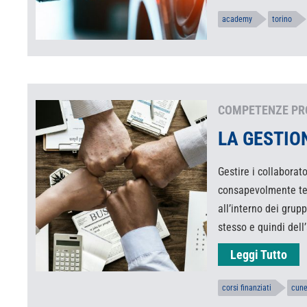
academy
torino
COMPETENZE PR
LA GESTIO
Gestire i collaborat
consapevolmente te
all’interno dei grup
stesso e quindi dell
Leggi Tutto
corsi finanziati
cun