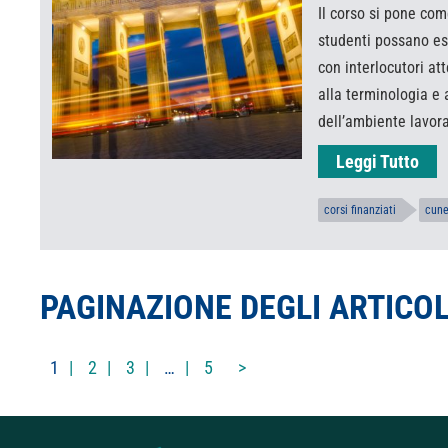
Il corso si pone com
studenti possano e
con interlocutori att
alla terminologia e 
dell’ambiente lavora
Leggi Tutto
corsi finanziati
cun
PAGINAZIONE DEGLI ARTICOL
1
2
3
…
5
>