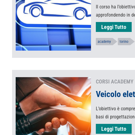
Il corso ha l’obiett
approfondendo in de
Leggi Tutto
academy
torino
CORSI ACADEMY 
Veicolo ele
L’obiettivo è compre
basi di progettazio
Leggi Tutto