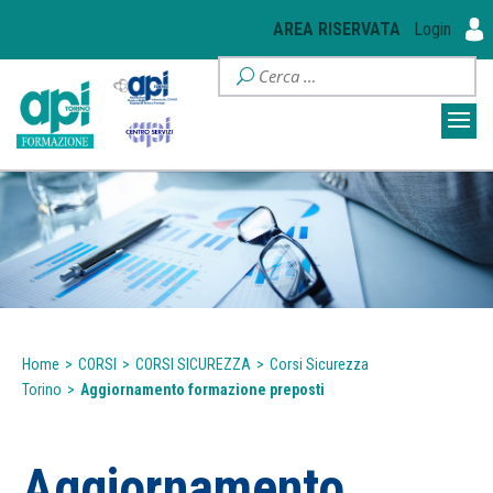
AREA RISERVATA
Login
Home
>
CORSI
>
CORSI SICUREZZA
>
Corsi Sicurezza
Torino
>
Aggiornamento formazione preposti
Aggiornamento