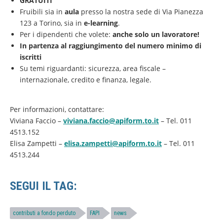
GRATUITI
Fruibili sia in
aula
presso la nostra sede di Via Pianezza
123 a Torino, sia in
e-learning
.
Per i dipendenti che volete:
anche solo un lavoratore!
In partenza al raggiungimento del numero minimo di
iscritti
Su temi riguardanti: sicurezza, area fiscale –
internazionale, credito e finanza, legale.
Per informazioni, contattare:
Viviana Faccio –
viviana.faccio@apiform.to.it
– Tel. 011
4513.152
Elisa Zampetti –
elisa.zampetti@apiform.to.it
– Tel. 011
4513.244
SEGUI IL TAG:
contributi a fondo perduto
FAPI
news