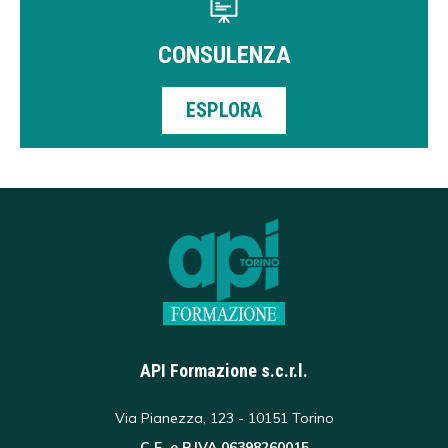
CONSULENZA
ESPLORA
API Formazione s.c.r.l.
Via Pianezza, 123 - 10151 Torino
C.F. e P.IVA 06398260015