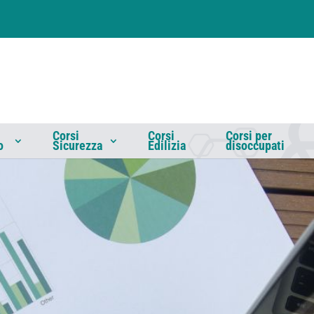
Corsi
Corsi
Corsi per
o
Sicurezza
Edilizia
disoccupati