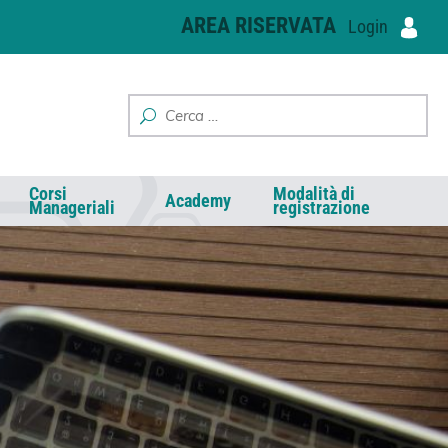
AREA RISERVATA
Login
Corsi
Modalità di
Academy
Manageriali
registrazione