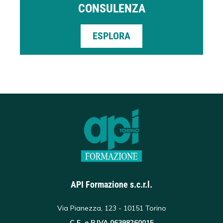
CONSULENZA
ESPLORA
API Formazione s.c.r.l.
Via Pianezza, 123 - 10151 Torino
C.F. e P.IVA 06398260015