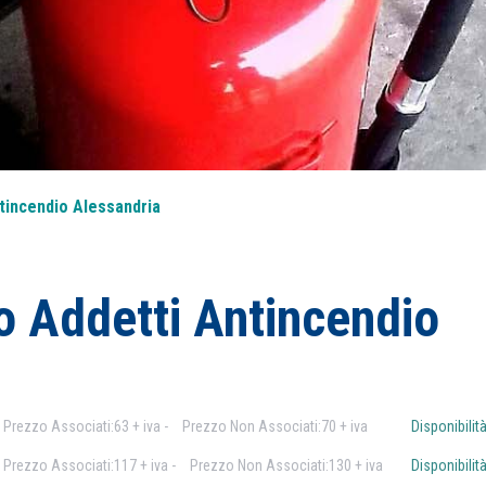
tincendio Alessandria
o Addetti Antincendio
-
Prezzo Associati:63 + iva -
Prezzo Non Associati:70 + iva
Disponibilità
-
Prezzo Associati:117 + iva -
Prezzo Non Associati:130 + iva
Disponibilità