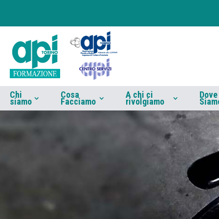
Chi
Cosa
A chi ci
Dove
siamo
Facciamo
rivolgiamo
Siam