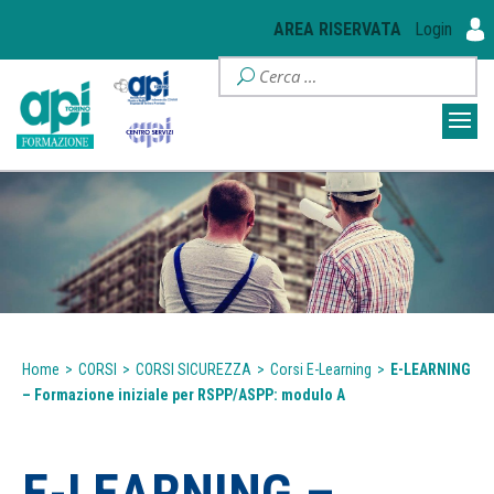
AREA RISERVATA
Login
Home
>
CORSI
>
CORSI SICUREZZA
>
Corsi E-Learning
>
E-LEARNING
– Formazione iniziale per RSPP/ASPP: modulo A
E-LEARNING –