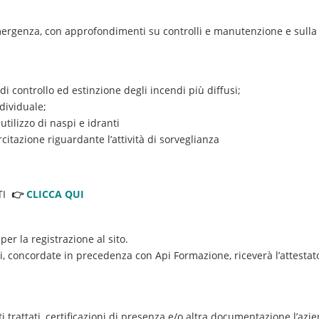
emergenza, con approfondimenti su controlli e manutenzione e sulla
di controllo ed estinzione degli incendi più diffusi;
ndividuale;
 utilizzo di naspi e idranti
citazione riguardante l’attività di sorveglianza
NTI
👉
CLICCA QUI
 per la registrazione al sito.
i, concordate in precedenza con Api Formazione, riceverà l’attestat
enti trattati, certificazioni di presenza e/o altra documentazione l’az