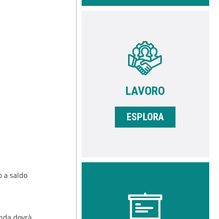
LAVORO
ESPLORA
o a saldo
ienda dovrà