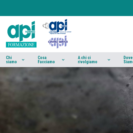
Chi
Cosa
A chi ci
Dove
siamo
Facciamo
rivolgiamo
Siam