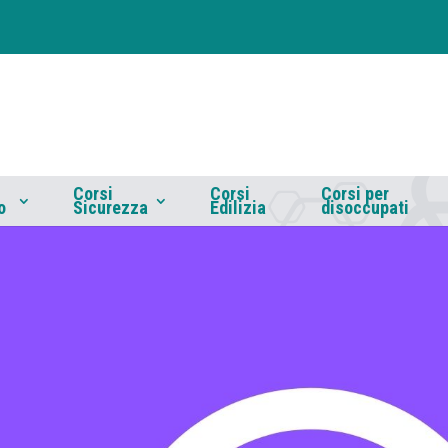
Corsi
Corsi
Corsi per
o
Sicurezza
Edilizia
disoccupati