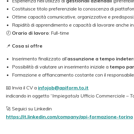
Esperienza nell’utilizzo di
gestionali aziendali
(preferib
Costituisce titolo preferenziale la conoscenza di piattafo
Ottime capacità comunicative, organizzative e predisposi
Rapidità di apprendimento e capacità di lavorare anche in
🕗
Orario di lavoro
: Full-time
📌
Cosa si offre
Inserimento finalizzato all’
assunzione a tempo indete
Possibilità di valutare un inserimento iniziale a
tempo par
Formazione e affiancamento costante con il responsabile
📧 Invia il CV a
infojob@apiform.to.it
indicando in oggetto “
Impiegato/a Ufficio Commerciale – T
🚀 Seguici su Linkedin
https://it.linkedin.com/company/api-formazione-torino