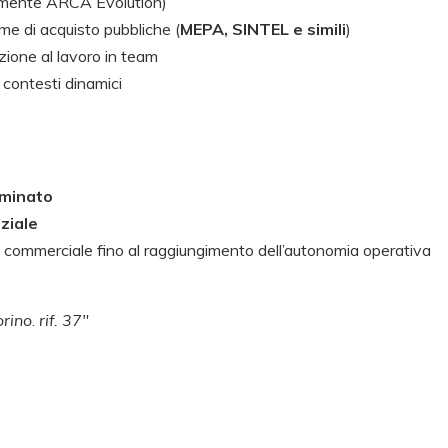
ilmente ARCA Evolution)
rme di acquisto pubbliche (
MEPA, SINTEL e simili
)
zione al lavoro in team
 contesti dinamici
rminato
ziale
 commerciale fino al raggiungimento dell’autonomia operativa
orino
.
rif. 37″