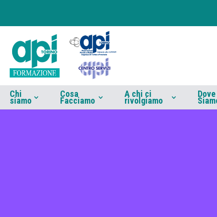
Chi
Cosa
A chi ci
Dove
siamo
Facciamo
rivolgiamo
Siam