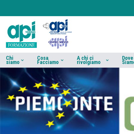
Chi
Cosa
A chi ci
Dove
siamo
Facciamo
rivolgiamo
Siam